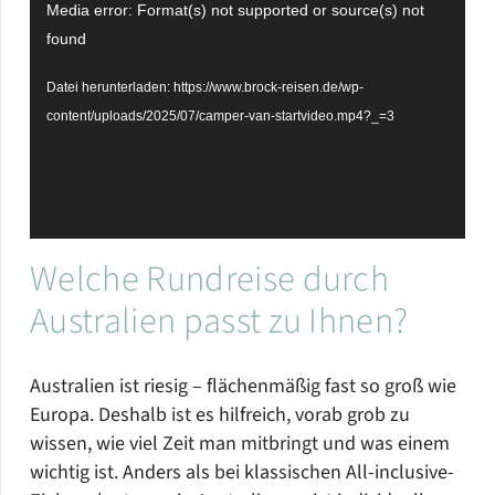
Video-
Media error: Format(s) not supported or source(s) not
Player
found
Datei herunterladen: https://www.brock-reisen.de/wp-
content/uploads/2025/07/camper-van-startvideo.mp4?_=3
Welche Rundreise durch
Australien passt zu Ihnen?
Australien ist riesig – flächenmäßig fast so groß wie
Europa. Deshalb ist es hilfreich, vorab grob zu
wissen, wie viel Zeit man mitbringt und was einem
wichtig ist. Anders als bei klassischen All-inclusive-